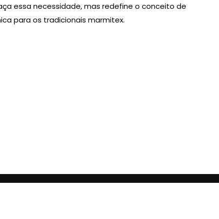
aça essa necessidade, mas redefine o conceito de
ca para os tradicionais marmitex.
© 2025
descolando.com.br
Parceiros do Site:
Revista Procura
|
Guia de Restaurantes