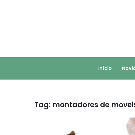
Skip
to
content
Início
Novi
Tag:
montadores de moveis