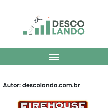
Skip
to
content
Descolando –
O Descolando É Sua Fonte Definitiva De Tendências,
Empreendedorismo E Estilo De Vida Dinâmico. Explore Histórias
Cativantes De Empreendedores, Descubra As Últimas
Tendências E Encontre Recursos Essenciais Para Impulsionar
Inspiração Para
Sua Carreira E Estilo De Vida.
Sua Jornada
Empreendedora E
Autor:
descolando.com.br
Seu Estilo De Vida