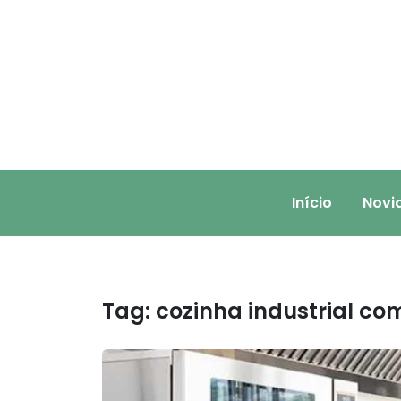
Skip
to
content
Início
Novi
Tag:
cozinha industrial co