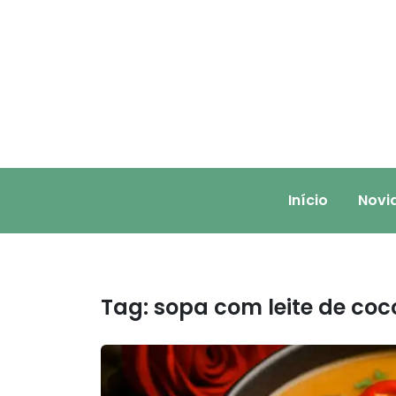
Skip
to
content
Início
Novi
Tag:
sopa com leite de coc