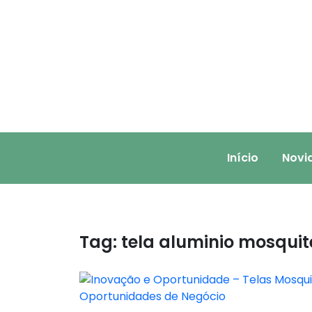
Skip
to
content
Início
Novi
Tag:
tela aluminio mosquit