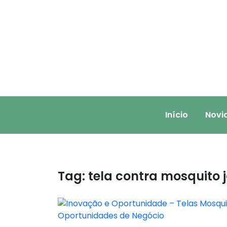
Skip
to
content
Início
Novi
Tag:
tela contra mosquito 