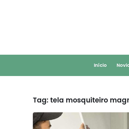
Skip
to
content
Início
Novi
Tag:
tela mosquiteiro mag