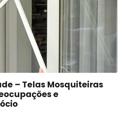
de – Telas Mosquiteiras
eocupações e
ócio